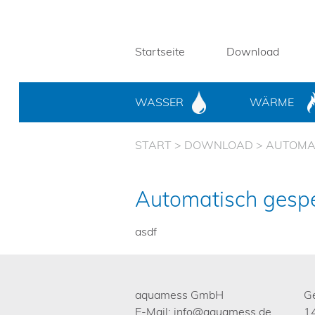
Startseite
Download
WASSER
WÄRME
START
>
DOWNLOAD
>
AUTOMA
Automatisch gespe
asdf
aquamess GmbH
G
E-Mail:
info@aquamess.de
1