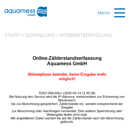
START
>
DOWNLOAD
>
INTERNETERFASSUNG